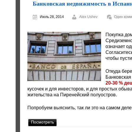
Банковская недвижимость в Испани
Июль 28, 2014
Alex Ushev
Один комм
Покупка до
Средиземно
означает од
Согласитесь
чтобы пусти
Откуда бере
Банковская
20-30 % де
кусочек и для инвесторов, и для простых обыв
жительства на Пиренейский полуостров.
Попробуем выяснить, так ли это на самом дел
Посмотреть