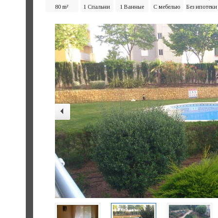
80 m²
1 Спальни
1 Ванные
С мебелью
Без ипотеки