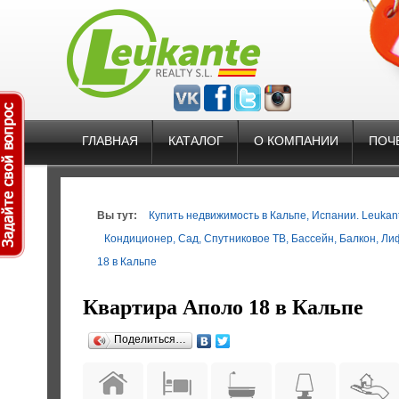
ГЛАВНАЯ
КАТАЛОГ
О КОМПАНИИ
ПОЧ
Вы тут:
Купить недвижимость в Кальпе, Испании. Leukante
Кондиционер
,
Сад
,
Спутниковое ТВ
,
Бассейн
,
Балкон
,
Ли
18 в Кальпе
Квартира Аполо 18 в Кальпе
Поделиться…