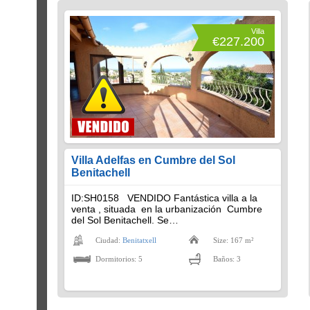
Villa
€227.200
Villa Adelfas en Cumbre del Sol
Benitachell
ID:SH0158 VENDIDO Fantástica villa a la
venta , situada en la urbanización Cumbre
del Sol Benitachell. Se…
Ciudad:
Benitatxell
Size: 167 m²
Dormitorios: 5
Baños: 3