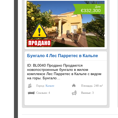
Дом
€332,300
Бунгало 4 Лес Парретес в Кальпе
ID: BL0040 Продано Продаются
новопостроенные бунгало в жилом
комплексе Лес Парретес в Кальпе с видом
на горы. Бунгало…
Город:
Кальпе
Площадь: 248 m²
Спальни: 4
Ванные: 3