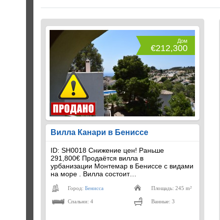
Дом
€212,300
Вилла Канари в Бениссе
ID: SH0018 Снижение цен! Раньше
291,800€ Продаётся вилла в
урбанизации Монтемар в Бениссе с видами
на море . Вилла состоит…
Город:
Бенисса
Площадь: 245 m²
Спальни: 4
Ванные: 3