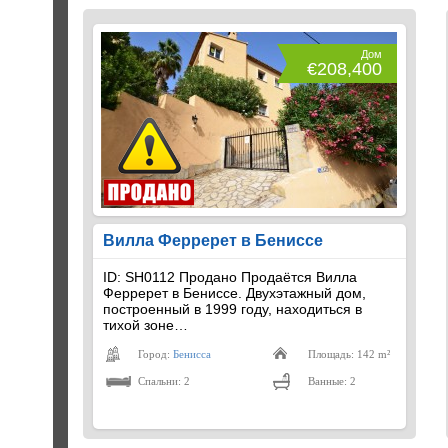
Дом
€208,400
Вилла Ферререт в Бениссе
ID: SH0112 Продано Продаётся Вилла
Ферререт в Бениссе. Двухэтажный дом,
построенный в 1999 году, находиться в
тихой зоне…
Город:
Бенисса
Площадь: 142 m²
Спальни: 2
Ванные: 2