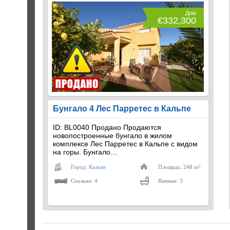
Дом
€332,300
Бунгало 4 Лес Парретес в Кальпе
ID: BL0040 Продано Продаются
новопостроенные бунгало в жилом
комплексе Лес Парретес в Кальпе с видом
на горы. Бунгало…
Город:
Кальпе
Площадь: 248 m²
Спальни: 4
Ванные: 3