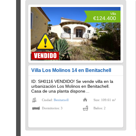
Villa
€124.400
Villa Los Molinos 14 en Benitachell
ID: SH0116 VENDIDO! Se vende villa en la
urbanización Los Molinos en Benitachell.
Casa de una planta dispone…
Ciudad:
Benitatxell
Size: 109.61 m²
Dormitorios: 3
Baños: 2