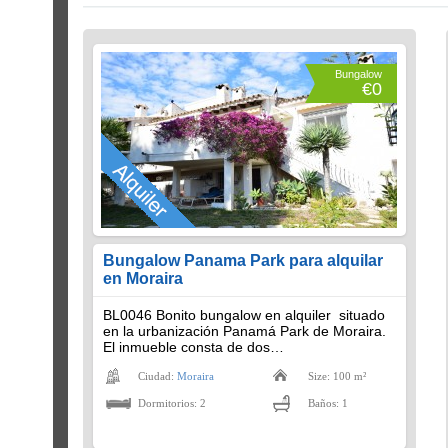
Bungalow
€0
Bungalow Panama Park para alquilar
en Moraira
BL0046 Bonito bungalow en alquiler situado
en la urbanización Panamá Park de Moraira.
El inmueble consta de dos…
Ciudad:
Moraira
Size: 100 m²
Dormitorios: 2
Baños: 1