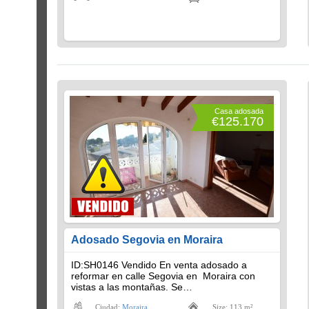
Casa adosada
€125.170
Adosado Segovia en Moraira
ID:SH0146 Vendido En venta adosado a
reformar en calle Segovia en Moraira con
vistas a las montañas. Se…
Ciudad:
Moraira
Size: 113 m²