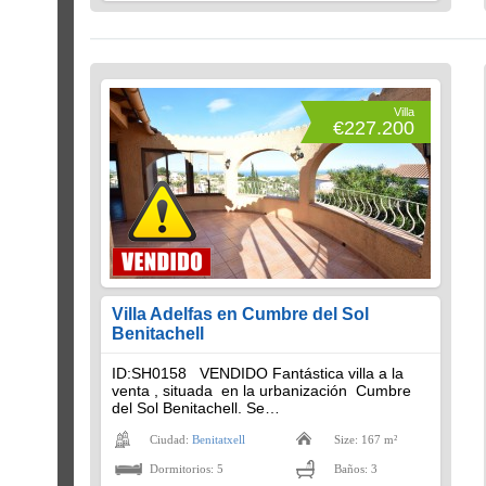
Villa
€227.200
Villa Adelfas en Cumbre del Sol
Benitachell
ID:SH0158 VENDIDO Fantástica villa a la
venta , situada en la urbanización Cumbre
del Sol Benitachell. Se…
Ciudad:
Benitatxell
Size: 167 m²
Dormitorios: 5
Baños: 3