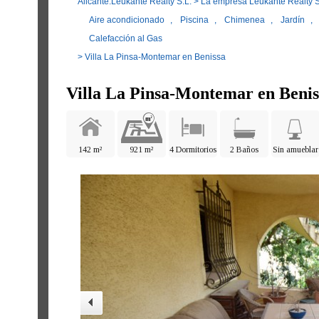
Alicante.Leukante Realty S.L.
>
La empresa Leukante Realty S
Aire acondicionado
,
Piscina
,
Chimenea
,
Jardín
,
Calefacción al Gas
> Villa La Pinsa-Montemar en Benissa
Villa La Pinsa-Montemar en Benis
142 m²
921 m²
4 Dormitorios
2 Baños
Sin amueblar