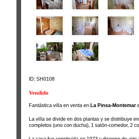
ID: SH0108
Vendido
Fantástica villa en venta en
La Pinsa-Montemar
e
La villa se divide en dos plantas y se distribuye 
completos (uno con ducha), 1 salón-comedor, 2 coc
La casa fue construida en 1973 y dispone de aire 