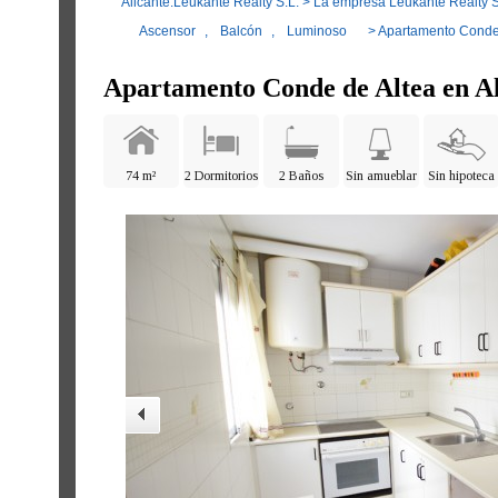
Alicante.Leukante Realty S.L.
>
La empresa Leukante Realty S
Ascensor
,
Balcón
,
Luminoso
> Apartamento Conde 
Apartamento Conde de Altea en A
74 m²
2 Dormitorios
2 Baños
Sin amueblar
Sin hipoteca