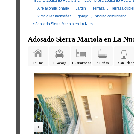
Alicante.Leukante Realty S.L.
>
La empresa Leukante Realty S
Aire acondicionado
,
Jardín
,
Terraza
,
Terraza cubie
Vista a las montañas
,
garaje
,
piscina comunitaria
> Adosado Sierra Mariola en La Nucia
Adosado Sierra Mariola en La Nu
146 m²
1 Garage
4 Dormitorios
4 Baños
Sin amueblar