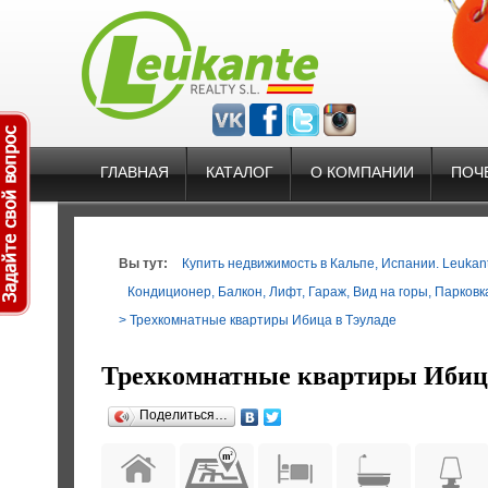
ГЛАВНАЯ
КАТАЛОГ
О КОМПАНИИ
ПОЧ
Вы тут:
Купить недвижимость в Кальпе, Испании. Leukante
Кондиционер
,
Балкон
,
Лифт
,
Гараж
,
Вид на горы
,
Парковк
> Трехкомнатные квартиры Ибица в Тэуладе
Трехкомнатные квартиры Ибица
Поделиться…