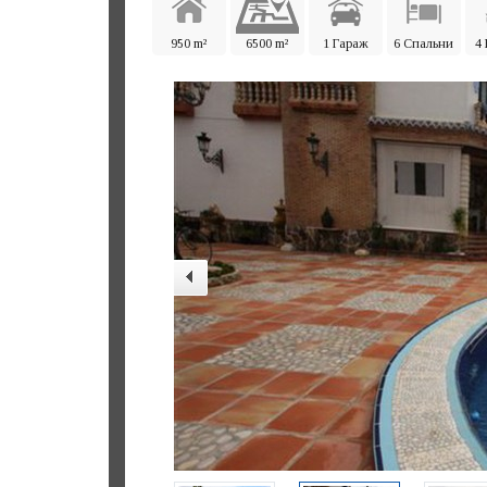
950 m²
6500 m²
1 Гараж
6 Спальни
4