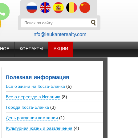
info@leukanterealty.com
ЗНОЕ
КОНТАКТЫ
АКЦИИ
Полезная информация
Все о жизни на Коста-Бланка
(5)
Все о переезде в Испанию
(8)
Города Коста-Бланка
(3)
День рождения компании
(1)
Культурная жизнь и развлечения
(4)