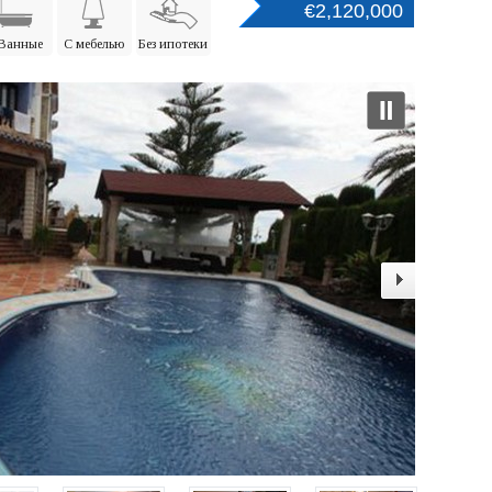
€2,120,000
 Ванные
С мебелью
Без ипотеки