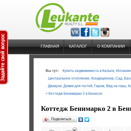
ГЛАВНАЯ
КАТАЛОГ
О КОМПАНИИ
Вы тут:
Купить недвижимость в Кальпе, Испании. 
Центральное отопление
,
Кондиционер
,
Сад
,
Бас
Джакузи
,
Домик для гостей
,
Гараж
,
Вид на горы
,
К
> Коттедж Бенимарко 2 в Бениссе
Коттедж Бенимарко 2 в Бен
Поделиться…