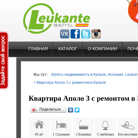
ГЛАВНАЯ
КАТАЛОГ
О КОМПАНИИ
ПОЧ
Вы тут:
Купить недвижимость в Кальпе, Испании. Leukante
> Квартира Аполо 3 с ремонтом в Кальпе
Квартира Аполо 3 с ремонтом в
Поделиться…
65 m²
1 Спальни
1 Ванные
С мебелью
Без ипотеки