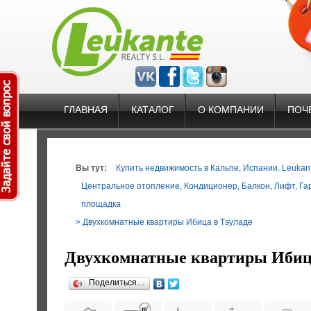
ГЛАВНАЯ
КАТАЛОГ
О КОМПАНИИ
ПОЧ
Вы тут:
Купить недвижимость в Кальпе, Испании. Leukante
Центральное отопление
,
Кондиционер
,
Балкон
,
Лифт
,
Га
площадка
> Двухкомнатные квартиры Ибица в Тэуладе
Двухкомнатные квартиры Ибица
Поделиться…