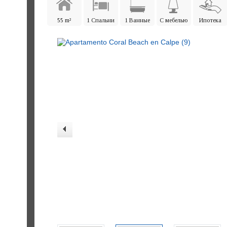
55 m²
1 Спальни
1 Ванные
С мебелью
Ипотека