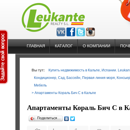
ГЛАВНАЯ
КАТАЛОГ
О КОМПАНИИ
ПОЧ
Вы тут:
Купить недвижимость в Кальпе, Испании. Leukante
Кондиционер
,
Сад
,
Бассейн
,
Первая линия моря
,
Консье
Мебель
> Апартаменты Кораль Бич С в Кальпе
Апартаменты Кораль Бич С в К
Поделиться…