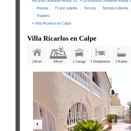
Alicante.Leukante Realty S.L.
>
La empresa Leukante Realty S
Piscina
,
TV por satélite
,
Terraza
,
Terraza cubierta
Trastero
> Villa Ricarlos en Calpe
Villa Ricarlos en Calpe
240 m²
496 m²
1 Garage
5 Dormitorios
3 Baños