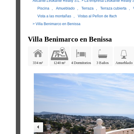
Alicante.Leukante Realty S.L.
>
La empresa Leukante Realty S
Piscina
,
Amueblado
,
Terraza
,
Terraza cubierta
,
Vista a las montañas
,
Vistas al Peñon de Ifach
> Villa Benimarco en Benissa
Villa Benimarco en Benissa
334 m²
1240 m²
4 Dormitorios
3 Baños
Amueblado