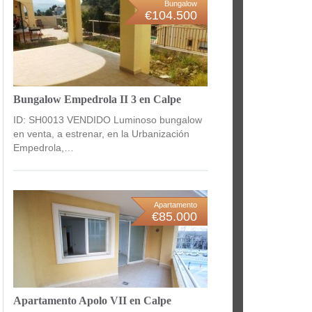
Bungalow
€104.500
Bungalow Empedrola II 3 en Calpe
ID: SH0013 VENDIDO Luminoso bungalow
en venta, a estrenar, en la Urbanización
Empedrola,…
Apartamento
€85.000
Apartamento Apolo VII en Calpe