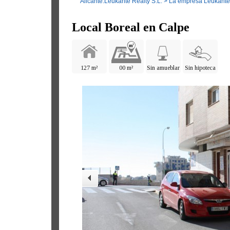
Alicante.Leukante Realty S.L.
>
La empresa Leukante 
Local Boreal en Calpe
127 m²
00 m²
Sin amueblar
Sin hipoteca