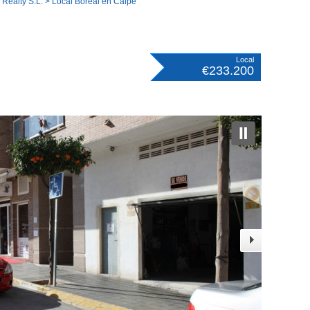
Realty S.L.
> Local Boreal en Calpe
Local
€233.200