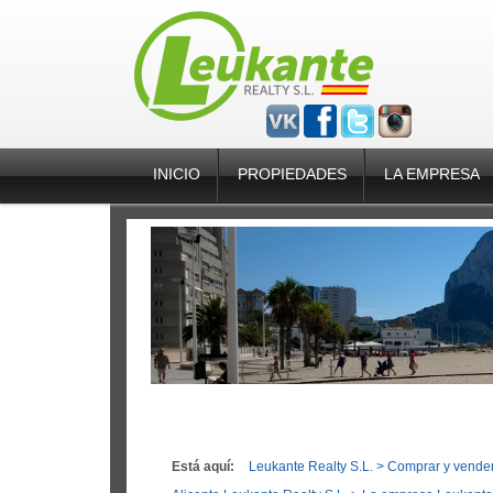
INICIO
PROPIEDADES
LA EMPRESA
Está aquí:
Leukante Realty S.L.
>
Comprar y vender 