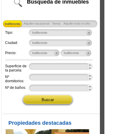
Búsqueda de inmuebles
Alquiler vacacional
Venta
Alquiler todo el año
Indiferente
Tipo:
Ciudad:
Precio:
Superficie de
la parcela:
Nº
dormitorios:
Nº de baños:
Propiedades destacadas