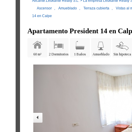
Alicante.Leukante Realty S.L.
>
La empresa Leukante Realty S
Ascensor
,
Amueblado
,
Terraza cubierta
,
Vistas al 
14 en Calpe
Apartamento President 14 en Cal
60 m²
2 Dormitorios
1 Baños
Amueblado
Sin hipoteca