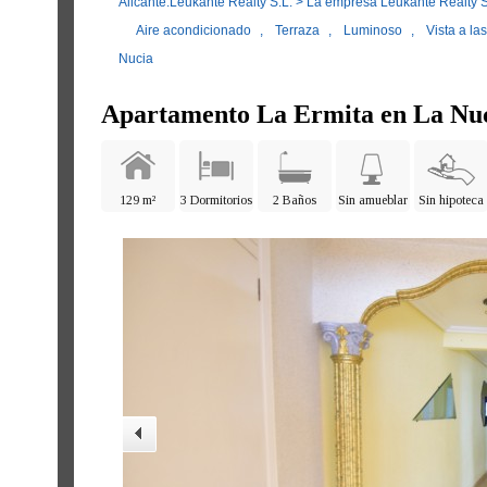
Alicante.Leukante Realty S.L.
>
La empresa Leukante Realty S
Aire acondicionado
,
Terraza
,
Luminoso
,
Vista a la
Nucia
Apartamento La Ermita en La Nu
129 m²
3 Dormitorios
2 Baños
Sin amueblar
Sin hipoteca