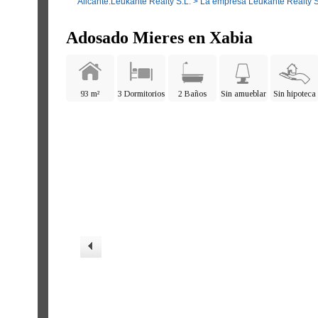
Alicante.Leukante Realty S.L.
>
La empresa Leukante Realty S
Adosado Mieres en Xabia
93 m²
3 Dormitorios
2 Baños
Sin amueblar
Sin hipoteca